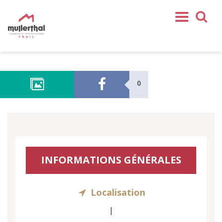
Home
Mullerthal Trail
0
Tours
Partenaires
Service
REJOIGNEZ-NOUS
INFORMATIONS GÉNÉRALES
SHOP
FR
Localisation
EN
DE
|
NL