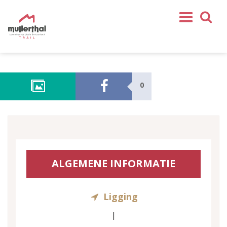
Home
Mullerthal Trail
0
Tochten
Partner
Service
VOLG ONS
ALGEMENE INFORMATIE
SHOP
NL
Ligging
FR
EN
|
DE