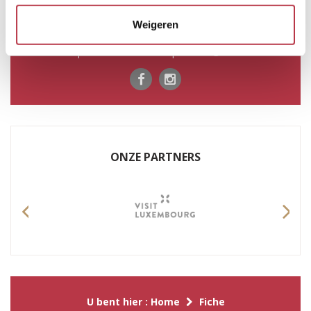
Weigeren
Voor informatie kunt u contact opnemen via: T. +352 72
04 57-1 | F. +352 72 75 24 | E. info@mullerthal.lu
ONZE PARTNERS
Previous
Nex
U bent hier :
Home
Fiche