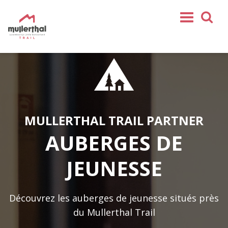
Partenaires
Hôtels
Campings
Locations
Auberges de jeunesse
Bed & Breakfast
MULLERTHAL TRAIL PARTNER
Offices de Tourisme
Attractions touristiques
AUBERGES DE
Restaurants & bars
Magasins
Offres spéciales
JEUNESSE
Service
Découvrez les auberges de jeunesse situés près
Home
du Mullerthal Trail
Mullerthal Trail