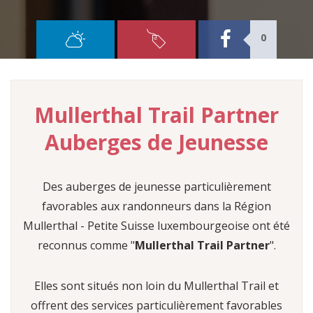
Tours
0
REJOIGNEZ-NOUS
SHOP
FR
Mullerthal Trail Partner
°C
EN
DE
Auberges de Jeunesse
NL
Min :
°C
Des auberges de jeunesse particulièrement
Max :
°C
favorables aux randonneurs dans la Région
Humidité :
Mullerthal - Petite Suisse luxembourgeoise ont été
Précipitations :
reconnus comme "
Mullerthal Trail Partner
".
Elles sont situés non loin du Mullerthal Trail et
offrent des services particulièrement favorables