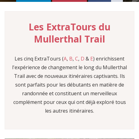
FR
EN
DE
Les ExtraTours du
NL
°C
Mullerthal Trail
Min :
°C
Les cinq ExtraTours (
A
,
B
,
C
,
D
&
E
) enrichissent
Max :
°C
l'expérience de changement le long du Mullerthal
Humidité :
Trail avec de nouveaux itinéraires captivants. Ils
Précipitations :
sont parfaits pour les débutants en matière de
randonnée et constituent un merveilleux
complément pour ceux qui ont déjà exploré tous
les autres itinéraires.