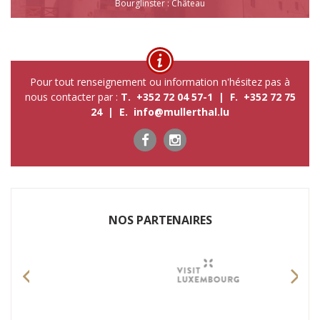
Bourglinster : Château
Pour tout renseignement ou information n'hésitez pas à
nous contacter par :
T. +352 72 04 57-1 | F. +352 72 75
24 | E.
info@mullerthal.lu
NOS P​ARTENAIRES
Previous
Nex