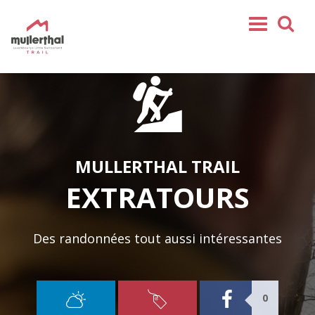
Partenaires
Service
Home
Mullerthal Trail
MULLERTHAL TRAIL
Routes
ExtraTours
EXTRATOURS
Suggestions d'étapes quotidiennes
Sections
Des randonnées tout aussi intéressantes
Tours
REJOIGNEZ-NOUS
SHOP
0