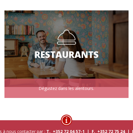
RESTAURANTS
Dégustez dans les alentours.
s à nous contacter par :
T. +352 72 04 57-1 | F. +352 72 75 24 |