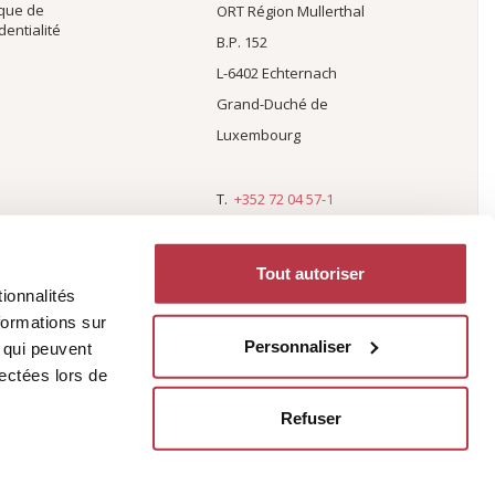
ique de
ORT Région Mullerthal
dentialité
B.P. 152
L-6402 Echternach
Grand-Duché de
Luxembourg
T.
+352 72 04 57-1
F. +352 72 75 24
E.
info@mullerthal.lu
Tout autoriser
ionnalités
formations sur
Personnaliser
, qui peuvent
lectées lors de
Refuser