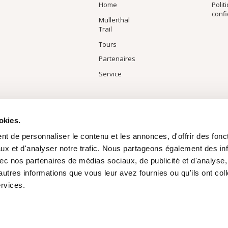
Home
Polit
confi
Mullerthal
Trail
Tours
Partenaires
Service
okies.
t de personnaliser le contenu et les annonces, d'offrir des fonct
ux et d'analyser notre trafic. Nous partageons également des in
 avec nos partenaires de médias sociaux, de publicité et d'analyse
autres informations que vous leur avez fournies ou qu'ils ont col
ervices.
HAUT DE PAGE