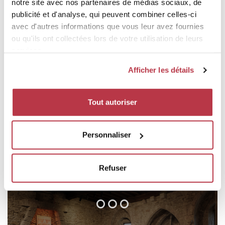
notre site avec nos partenaires de médias sociaux, de
publicité et d'analyse, qui peuvent combiner celles-ci
avec d'autres informations que vous leur avez fournies
LOGEMENT
ou qu'ils ont collectées lors de votre utilisation de leurs
services.
Découvrez les possibilités d'hébergement à proximité.
Afficher les détails
Tout autoriser
RESTAURANTS
Personnaliser
Dégustez dans les alentours.
Refuser