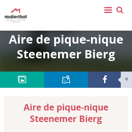
Home
Aire de pique-nique
Mullerthal Trail
Steenemer Bierg
Tours
Partenaires
Service
0
REJOIGNEZ-NOUS
SHOP
Aire de pique-nique
FR
Steenemer Bierg
EN
DE
NL