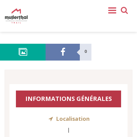
Home
Mullerthal Trail
0
Tours
Partenaires
Service
REJOIGNEZ-NOUS
INFORMATIONS GÉNÉRALES
SHOP
FR
Localisation
EN
DE
|
NL