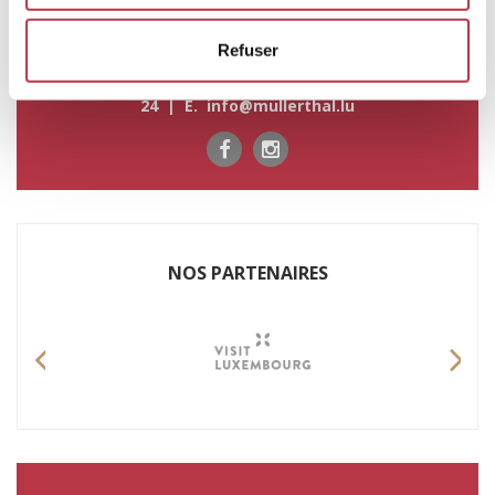
Refuser
Pour tout renseignement ou information n'hésitez pas à
nous contacter par :
T. +352 72 04 57-1 | F. +352 72 75
24 | E.
info@mullerthal.lu
NOS P​ARTENAIRES
Previous
Nex