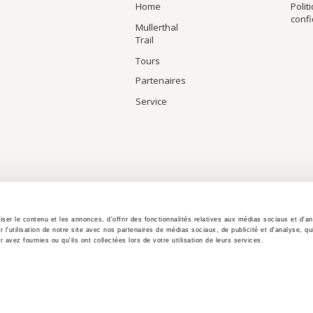
Home
Polit
confi
Mullerthal
Trail
Tours
Partenaires
Service
er le contenu et les annonces, d'offrir des fonctionnalités relatives aux médias sociaux et d'an
l'utilisation de notre site avec nos partenaires de médias sociaux, de publicité et d'analyse, q
 avez fournies ou qu'ils ont collectées lors de votre utilisation de leurs services.
HAUT DE PAGE