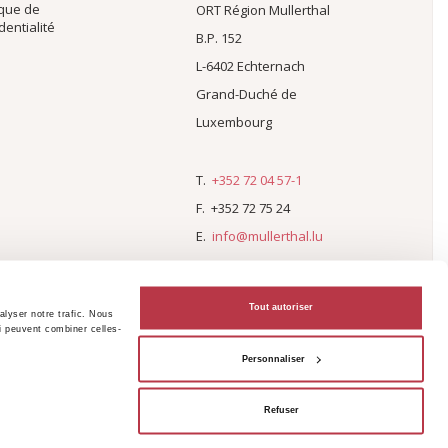
ique de
ORT Région Mullerthal
dentialité
B.P. 152
L-6402 Echternach
Grand-Duché de
Luxembourg
T.
+352 72 04 57-1
F. +352 72 75 24
E.
info@mullerthal.lu
Tout autoriser
alyser notre trafic. Nous
ui peuvent combiner celles-
Personnaliser
Refuser