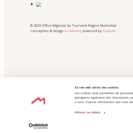
© 2026 Office Régional du Tourisme Région Mullerthal
Conception & design
e-connect
, powered by
Quilium
Ce site web utilise des cookies.
Les cookies nous permettent de personnalis
partageons également des informations sur 
ci avec d'autres informations que vous leur
Afficher les détails