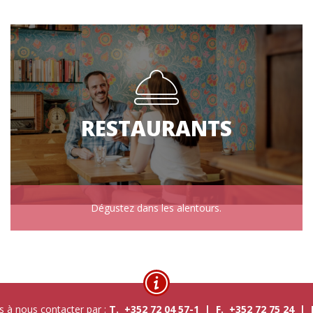
RESTAURANTS
Dégustez dans les alentours.
s à nous contacter par :
T. +352 72 04 57-1 | F. +352 72 75 24 |