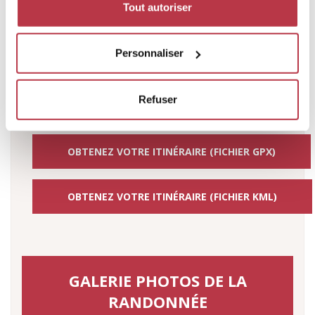
Tout autoriser
330
320
Personnaliser
310
300
Distance [km]
0
0.5
1
1.5
2
2.5
3
3.5
4
4.5
5
5.5
6
6.5
Refuser
OBTENEZ VOTRE ITINÉRAIRE (FICHIER GPX)
OBTENEZ VOTRE ITINÉRAIRE (FICHIER KML)
GALERIE PHOTOS DE LA
RANDONNÉE