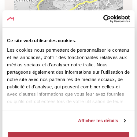
Ce site web utilise des cookies.
Les cookies nous permettent de personnaliser le contenu
PROFIL D'ÉLÉVATION
et les annonces, d'offrir des fonctionnalités relatives aux
médias sociaux et d'analyser notre trafic. Nous
partageons également des informations sur l'utilisation de
Δ + 111 m Δ -111 m Δ0 m
Exporter un CSV
notre site avec nos partenaires de médias sociaux, de
publicité et d'analyse, qui peuvent combiner celles-ci
Elevation [m]
390
avec d'autres informations que vous leur avez fournies
380
ou qu'ils ont collectées lors de votre utilisation de leurs
370
services.
360
Afficher les détails
350
340