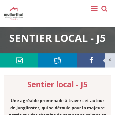
Home
SENTIER LOCAL - J5
Mullerthal Trail
Tours
Partenaires
0
Service
REJOIGNEZ-NOUS
Sentier local - J5
SHOP
FR
Une agréable promenade à travers et autour
EN
DE
de Junglinster, qui se déroule pour la majeure
NL