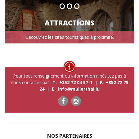
ATTRACTIONS
Découvrez les sites touristiques à proximité.
Pour tout renseignement ou information n'hésitez pas à
nous contacter par :
T. +352 72 04 57-1 | F. +352 72 75
24 | E.
info@mullerthal.lu
NOS P​ARTENAIRES