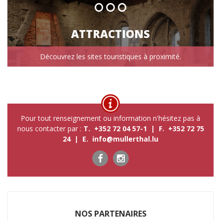
ATTRACTIONS
Découvrez les sites touristiques à proximité.
Pour tout renseignement ou information n'hésitez pas à
nous contacter par :
T. +352 72 04 57-1 | F. +352 72 75
24 | E.
info@mullerthal.lu
NOS P​ARTENAIRES