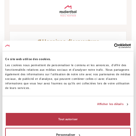
Horaires d'ouverture
Du 01/01 au 31/12
Ce site web utilise des cookies.
Les cookies nous permettent de personnaliser le contenu et les annonces, d'offrir des
fonctionnalités relatives aux médias sociaux et d'analyser notre trafic. Nous partageons
Semaine
Matin
Après-midi
également des informations sur l'utilisation de notre site avec nos partenaires de médias
sociaux, de publicité et d'analyse, qui peuvent combiner celles-ci avec d'autres
Lundi
-
-
informations que vous leur avez fournies ou qu'ils ont collectées lors de votre utilisation
de leurs services.
Mardi
-
-
Mercredi
-
-
Afficher les détails
Jeudi
-
19:15 - 20:00
Vendredi
12:15 - 13:00
19:15 - 20:00
Tout autoriser
Samedi
12:15 - 13:00
19:15 - 20:00
Dimanche
12:15 - 13:00
19:15 - 20:00
Personnaliser