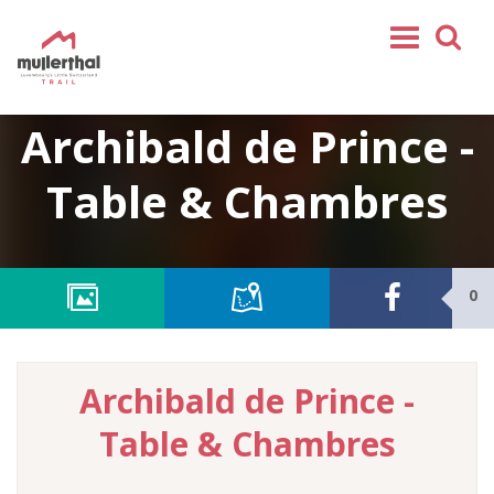
Home
Archibald de Prince -
Mullerthal Trail
Table & Chambres
Tours
Partenaires
Service
0
REJOIGNEZ-NOUS
SHOP
Archibald de Prince -
FR
Table & Chambres
EN
DE
NL