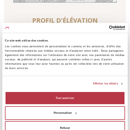
PROFIL D'ÉLÉVATION
Δ + 134 m Δ -0 m Δ134 m
Exporter un CSV
Ce site web utilise des cookies.
Les cookies nous permettent de personnaliser le contenu et les annonces, d'offrir des
Elevation [m]
fonctionnalités relatives aux médias sociaux et d'analyser notre trafic. Nous partageons
également des informations sur l'utilisation de notre site avec nos partenaires de médias
400
sociaux, de publicité et d'analyse, qui peuvent combiner celles-ci avec d'autres
informations que vous leur avez fournies ou qu'ils ont collectées lors de votre utilisation
de leurs services.
380
360
Afficher les détails
340
Tout autoriser
320
300
Personnaliser
280
Refuser
Distance [m]