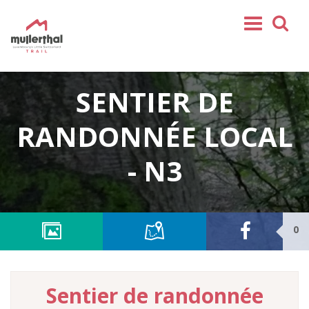
Home
SENTIER DE
Mullerthal Trail
Tours
RANDONNÉE LOCAL
Partenaires
- N3
Service
REJOIGNEZ-NOUS
SHOP
0
FR
EN
DE
Sentier de randonnée
NL