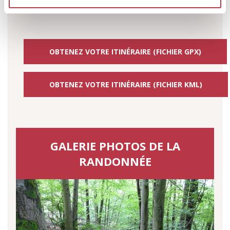
260
0
100
200
300
400
500
600
700
800
900
1000
1100
OBTENEZ VOTRE ITINÉRAIRE (FICHIER GPX)
OBTENEZ VOTRE ITINÉRAIRE (FICHIER KML)
GALERIE PHOTOS DE LA
RANDONNÉE