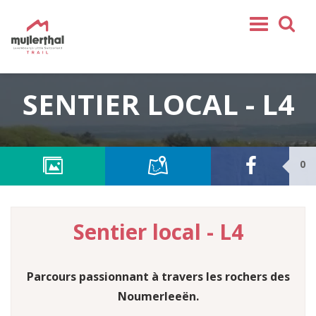
Home
SENTIER LOCAL - L4
Mullerthal Trail
Tours
Partenaires
0
Service
REJOIGNEZ-NOUS
Sentier local - L4
SHOP
FR
Parcours passionnant à travers les rochers des
EN
DE
Noumerleeën.
NL