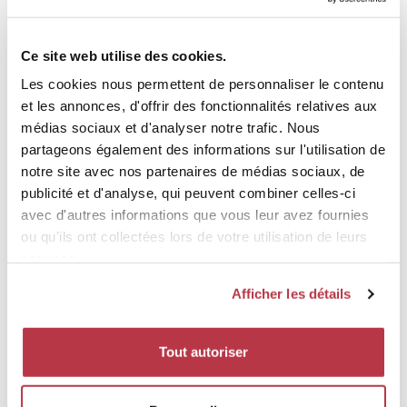
PROFIL D'ÉLÉVATION
Ce site web utilise des cookies.
Les cookies nous permettent de personnaliser le contenu
Δ + 254 m Δ -254 m Δ0 m
Exporter un CSV
et les annonces, d'offrir des fonctionnalités relatives aux
médias sociaux et d'analyser notre trafic. Nous
Elevation [m]
420
partageons également des informations sur l'utilisation de
notre site avec nos partenaires de médias sociaux, de
400
publicité et d'analyse, qui peuvent combiner celles-ci
380
avec d'autres informations que vous leur avez fournies
360
ou qu'ils ont collectées lors de votre utilisation de leurs
services.
340
Afficher les détails
320
300
Tout autoriser
280
260
Distance [km]
0
1
2
3
4
5
6
7
8
9
10
11