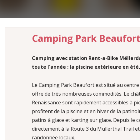
MAGASINS
SAISON DE CHASSE
Équipement de randonnée & produits locaux
La saison de chasse est imminente
LEADING QUALITY TRAILS
Sentiers de randonnée certifiés
Camping Park Beaufor
GALERIE DE PHOTOS
Impressions du Mullerthal Trail
Camping avec station Rent-a-Bike Mëllerda
toute l'année : la piscine extérieure en été,
Le Camping Park Beaufort est situé au centre 
offre de très nombreuses commodités. Le chât
Renaissance sont rapidement accessibles à pied
profitent de la piscine et en hiver de la patino
patins à glace et karting sur glace. Depuis le
directement à la Route 3 du Mullerthal Trail e
randonnée locaux.