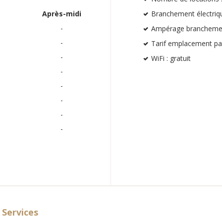
Après-midi
Branchement électriqu
-
Ampérage branchement
-
Tarif emplacement par
-
WiFi : gratuit
-
-
-
-
-
Services