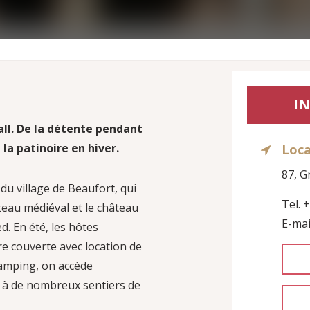
OFFRES SPÉCIALES
AIRES DE PIQUE-NIQUE ET DE BARBECUE
Des forfaits pour votre séjour
Aires de pique-nique et de barbecue dans la région
LIENS
Sites web utiles
t
CONTACTEZ-NOUS
I
Contactez le Mullerthal Trail
ll. De la détente pendant
 la patinoire en hiver.
Loca
87, G
du village de Beaufort, qui
Tel. 
eau médiéval et le château
E-mai
. En été, les hôtes
ire couverte avec location de
 camping, on accède
t à de nombreux sentiers de