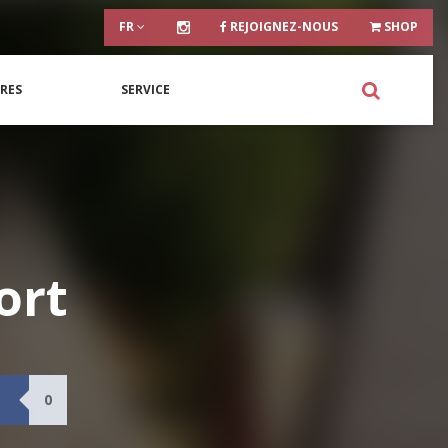
FR
REJOIGNEZ-NOUS
SHOP
RES
SERVICE
ort
0