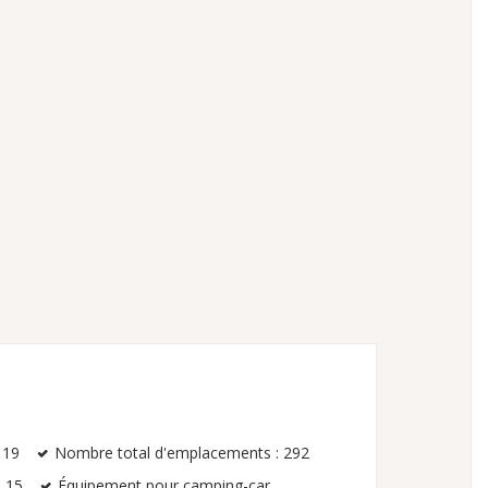
 119
Nombre total d'emplacements : 292
: 15
Équipement pour camping-car