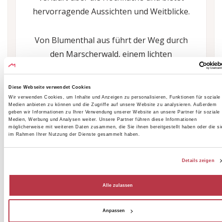
hervorragende Aussichten und Weitblicke.
Von Blumenthal aus führt der Weg durch
den Marscherwald, einem lichten
Buchenwald, sowie entlang der Schwarzen
Ernz. Über einen hölzernen Steg erreicht
Diese Webseite verwendet Cookies
der Wanderer die beeindruckende
Wir verwenden Cookies, um Inhalte und Anzeigen zu personalisieren, Funktionen für soziale
Medien anbieten zu können und die Zugriffe auf unsere Website zu analysieren. Außerdem
Kallektuffquell (Kalktuffquelle).
geben wir Informationen zu Ihrer Verwendung unserer Website an unsere Partner für soziale
Medien, Werbung und Analysen weiter. Unsere Partner führen diese Informationen
möglicherweise mit weiteren Daten zusammen, die Sie ihnen bereitgestellt haben oder die si
im Rahmen Ihrer Nutzung der Dienste gesammelt haben.
Weiter geht es in Richtung Müllerthal. Durch
eine schöne Wald- und Felsenlandschaft
Details zeigen
gelangt der Wanderer zum bekannten
Wasserfall Schéissendëmpel, der bereits in
Alle zulassen
Route 2 beschrieben wurde. Nach etwa
einem Kilometer ist die Ortschaft Müllerthal
Anpassen
(wieder) erreicht.