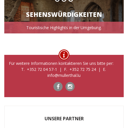
SEHENSWÜRDIGKEITEN
Touristische Highlights in der Umgebung.
Für weitere Informationen kontaktieren Sie uns bitte per:
T. +352 72 04 57-1 | F. +352 72 75 24 | E.
info@mullerthal.lu
UNSERE PARTNER