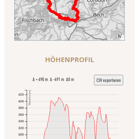
HÖHENPROFIL
Δ + 690 m Δ -691 m Δ0 m
CSV exportieren
Elevation [m]
420
400
380
360
340
320
300