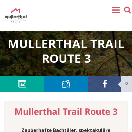
Home
MULLERTHAL TRAIL
Mullerthal Trail
Touren
ROUTE 3
Partner
Service
0
FOLGEN SIE UNS
SHOP
DE
Mullerthal Trail Route 3
FR
EN
NL
Zauberhafte Bachtäler, spektakuläre