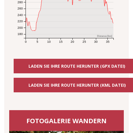
280
260
240
220
200
180
Distance [km]
0
5
10
15
20
25
30
35
LADEN SIE IHRE ROUTE HERUNTER (GPX DATEI)
LADEN SIE IHRE ROUTE HERUNTER (KML DATEI)
FOTOGALERIE WANDERN