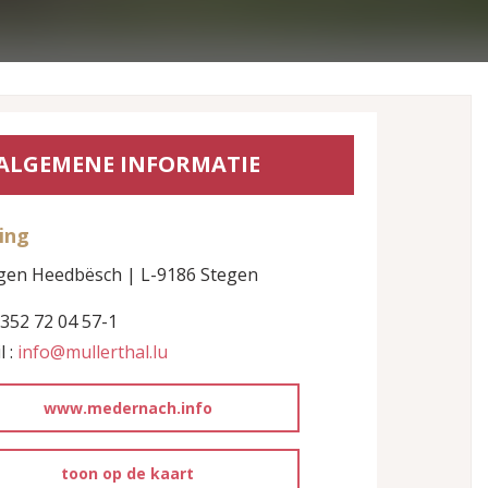
ALGEMENE INFORMATIE
ing
gen Heedbësch | L-9186 Stegen
+352 72 04 57-1
l :
info@mullerthal.lu
www.medernach.info
toon op de kaart