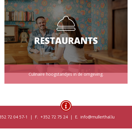
RESTAURANTS
Culinaire hoogstandjes in de omgeving.
52 72 04 57-1 | F. +352 72 75 24 | E. info@mullerthal.lu