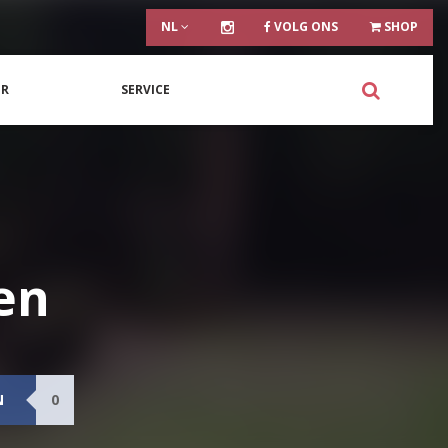
NL
VOLG ONS
SHOP
ER
SERVICE
en
N
0