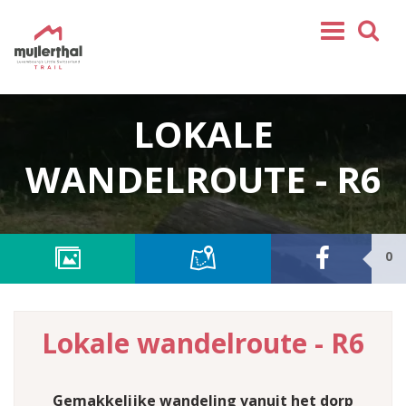
Home
LOKALE
Mullerthal Trail
Tochten
WANDELROUTE - R6
Partner
Service
0
VOLG ONS
SHOP
NL
Lokale wandelroute - R6
FR
EN
DE
Gemakkelijke wandeling vanuit het dorp