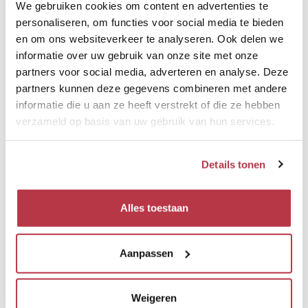
We gebruiken cookies om content en advertenties te
Elevation [m]
personaliseren, om functies voor social media te bieden
en om ons websiteverkeer te analyseren. Ook delen we
350
informatie over uw gebruik van onze site met onze
340
partners voor social media, adverteren en analyse. Deze
partners kunnen deze gegevens combineren met andere
330
informatie die u aan ze heeft verstrekt of die ze hebben
320
verzameld op basis van uw gebruik van hun services.
310
300
Details tonen
290
280
Alles toestaan
Distance [km]
0
0.5
1
1.5
2
2.5
3
3.5
Aanpassen
VIND UW ROUTE (GPX-BESTAND)
Weigeren