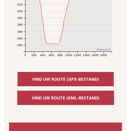
310
305
300
295
290
285
280
Distance [m]
0
200
400
600
800
1000
1200
1400
1600
1800
VIND UW ROUTE (GPX-BESTAND)
VIND UW ROUTE (KML-BESTAND)