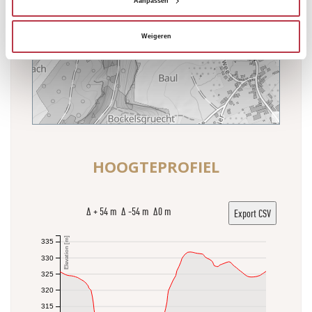
Aanpassen
Weigeren
HOOGTEPROFIEL
Δ + 54 m Δ -54 m Δ0 m
Export CSV
Elevation [m]
335
330
325
320
315