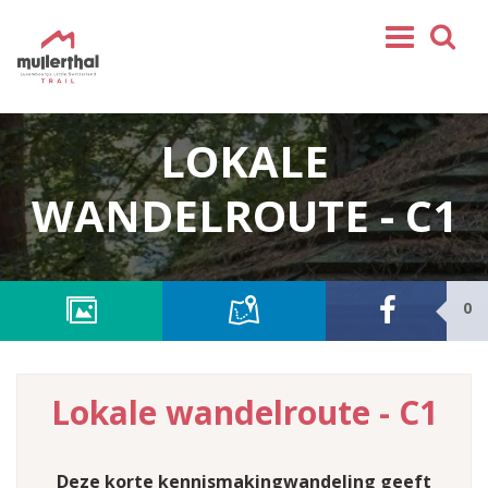
Home
LOKALE
Mullerthal Trail
Tochten
WANDELROUTE - C1
Partner
Service
0
VOLG ONS
SHOP
NL
Lokale wandelroute - C1
FR
EN
DE
Deze korte kennismakingwandeling geeft