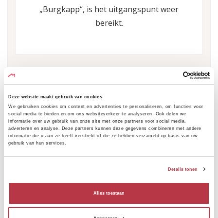
„Burgkapp“, is het uitgangspunt weer
bereikt.
Deze website maakt gebruik van cookies
We gebruiken cookies om content en advertenties te personaliseren, om functies voor
TOPOGRAFISCHE KAART
social media te bieden en om ons websiteverkeer te analyseren. Ook delen we
informatie over uw gebruik van onze site met onze partners voor social media,
adverteren en analyse. Deze partners kunnen deze gegevens combineren met andere
informatie die u aan ze heeft verstrekt of die ze hebben verzameld op basis van uw
gebruik van hun services.
+
−
Details tonen
Alles toestaan