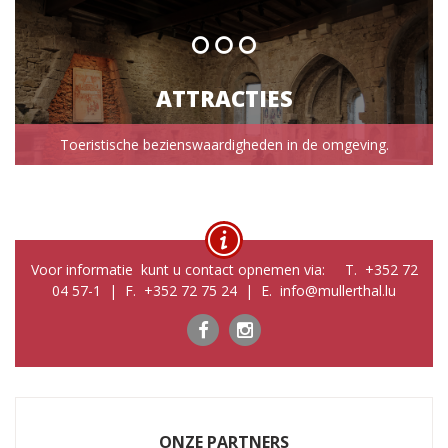
ATTRACTIES
Toeristische bezienswaardigheden in de omgeving.
Voor informatie kunt u contact opnemen via: T. +352 72
04 57-1 | F. +352 72 75 24 | E. info@mullerthal.lu
ONZE PARTNERS