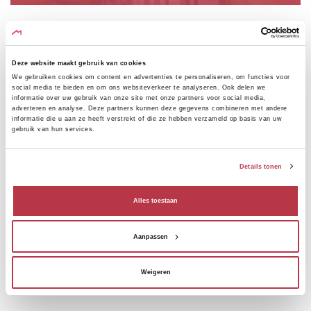
Deze website maakt gebruik van cookies
We gebruiken cookies om content en advertenties te personaliseren, om functies voor
RESTAURANTS
social media te bieden en om ons websiteverkeer te analyseren. Ook delen we
informatie over uw gebruik van onze site met onze partners voor social media,
adverteren en analyse. Deze partners kunnen deze gegevens combineren met andere
informatie die u aan ze heeft verstrekt of die ze hebben verzameld op basis van uw
Culinaire hoogstandjes in de omgeving.
gebruik van hun services.
Details tonen
Alles toestaan
ATTRACTIES
Aanpassen
Toeristische bezienswaardigheden in de omgeving.
Weigeren