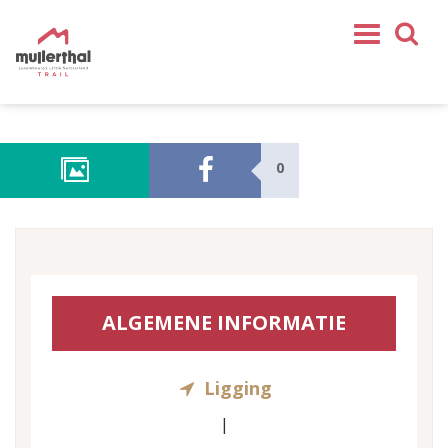
Home
Mullerthal Trail
0
Tochten
Partner
Service
VOLG ONS
ALGEMENE INFORMATIE
SHOP
NL
Ligging
FR
EN
|
DE