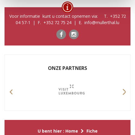
Voor informatie kunt u contact opnemen via: T. +352 72
04 57-1 | F. +352 72 75 24 | E. info@mullerthal.lu
ONZE PARTNERS
Previous
Nex
U bent hier :
Home
Fiche