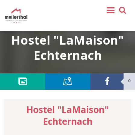
Home
Hostel "LaMaison"
Mullerthal Trail
Echternach
Tochten
Partner
Service
0
VOLG ONS
SHOP
Hostel "LaMaison"
NL
Echternach
FR
EN
DE