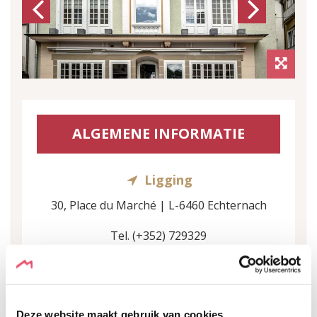
Previous
Next
ALGEMENE INFORMATIE
Ligging
30, Place du Marché | L-6460 Echternach
Tel. (+352) 729329
E-mail :
mail@lamaison-echternach.lu
toon op de kaart
Deze website maakt gebruik van cookies