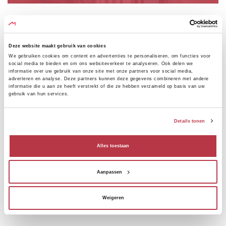
Deze website maakt gebruik van cookies
We gebruiken cookies om content en advertenties te personaliseren, om functies voor
RESTAURANTS
social media te bieden en om ons websiteverkeer te analyseren. Ook delen we
informatie over uw gebruik van onze site met onze partners voor social media,
adverteren en analyse. Deze partners kunnen deze gegevens combineren met andere
informatie die u aan ze heeft verstrekt of die ze hebben verzameld op basis van uw
Culinaire hoogstandjes in de omgeving.
gebruik van hun services.
Details tonen
Alles toestaan
ATTRACTIES
Aanpassen
Toeristische bezienswaardigheden in de omgeving.
Weigeren