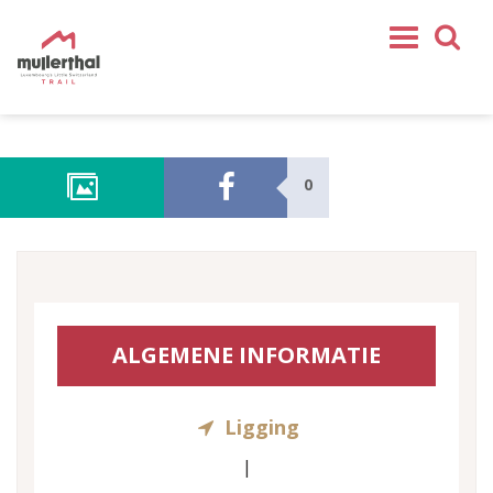
Home
Mullerthal Trail
0
Tochten
Partner
Service
VOLG ONS
ALGEMENE INFORMATIE
SHOP
NL
Ligging
FR
EN
|
DE