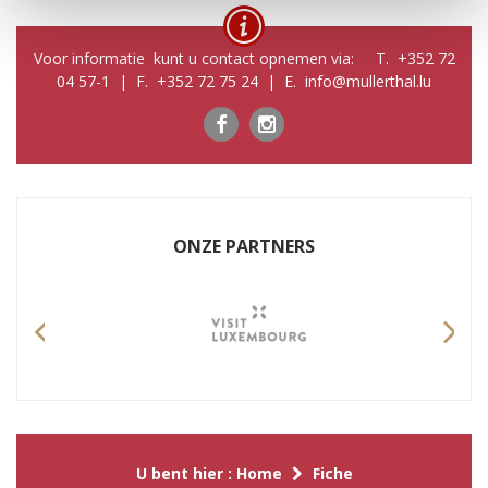
Voor informatie kunt u contact opnemen via: T. +352 72
04 57-1 | F. +352 72 75 24 | E. info@mullerthal.lu
ONZE PARTNERS
Previous
Nex
U bent hier :
Home
Fiche