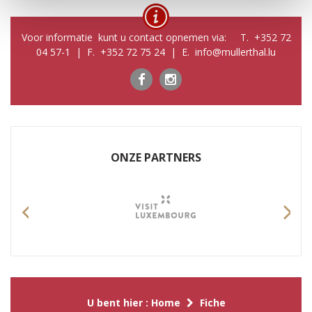
Voor informatie kunt u contact opnemen via: T. +352 72
04 57-1 | F. +352 72 75 24 | E. info@mullerthal.lu
ONZE PARTNERS
Previous
Nex
U bent hier :
Home
Fiche