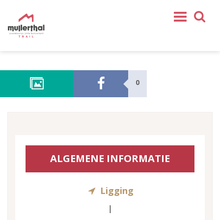
Home
Mullerthal Trail
0
Tochten
Partner
Service
VOLG ONS
ALGEMENE INFORMATIE
SHOP
NL
Ligging
FR
EN
|
DE