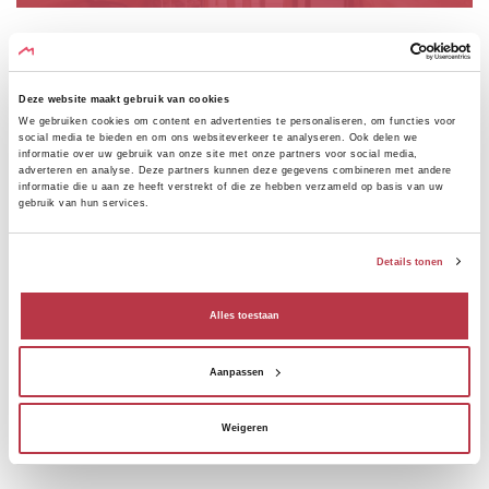
Deze website maakt gebruik van cookies
We gebruiken cookies om content en advertenties te personaliseren, om functies voor
RESTAURANTS
social media te bieden en om ons websiteverkeer te analyseren. Ook delen we
informatie over uw gebruik van onze site met onze partners voor social media,
adverteren en analyse. Deze partners kunnen deze gegevens combineren met andere
informatie die u aan ze heeft verstrekt of die ze hebben verzameld op basis van uw
Culinaire hoogstandjes in de omgeving.
gebruik van hun services.
Details tonen
Alles toestaan
ATTRACTIES
Aanpassen
Toeristische bezienswaardigheden in de omgeving.
Weigeren