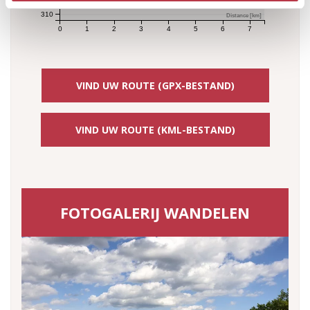
310
Distance [km]
0
1
2
3
4
5
6
7
VIND UW ROUTE (GPX-BESTAND)
VIND UW ROUTE (KML-BESTAND)
FOTOGALERIJ WANDELEN