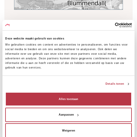
HOOGTEPROFIEL
Deze website maakt gebruik van cookies
We gebruiken cookies om content en advertenties te personaliseren, om functies voor
Δ + 115 m Δ -115 m Δ0 m
Export CSV
social media te bieden en om ons websiteverkeer te analyseren. Ook delen we
informatie over uw gebruik van onze site met onze partners voor social media,
adverteren en analyse. Deze partners kunnen deze gegevens combineren met andere
365
Elevation [m]
informatie die u aan ze heeft verstrekt of die ze hebben verzameld op basis van uw
360
gebruik van hun services.
355
350
Details tonen
345
340
Alles toestaan
335
330
Aanpassen
325
320
Weigeren
315