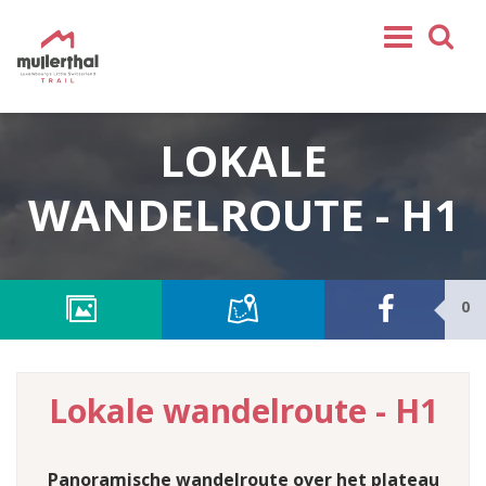
Home
LOKALE
Mullerthal Trail
Tochten
WANDELROUTE - H1
Partner
Service
0
VOLG ONS
SHOP
NL
Lokale wandelroute - H1
FR
EN
DE
Panoramische wandelroute over het plateau