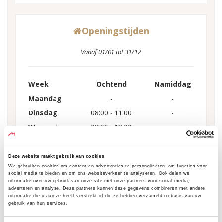
Openingstijden
Vanaf 01/01 tot 31/12
Week
Ochtend
Namiddag
Maandag
-
-
Dinsdag
08:00 - 11:00
-
Woensdag
08:00 - 18:00
-
Donderdag
08:00 - 18:00
-
Vrijdag
08:00 - 18:00
-
Deze website maakt gebruik van cookies
We gebruiken cookies om content en advertenties te personaliseren, om functies voor
Zaterdag
08:00 - 18:00
-
social media te bieden en om ons websiteverkeer te analyseren. Ook delen we
informatie over uw gebruik van onze site met onze partners voor social media,
Zondag
-
-
adverteren en analyse. Deze partners kunnen deze gegevens combineren met andere
informatie die u aan ze heeft verstrekt of die ze hebben verzameld op basis van uw
-
-
gebruik van hun services.