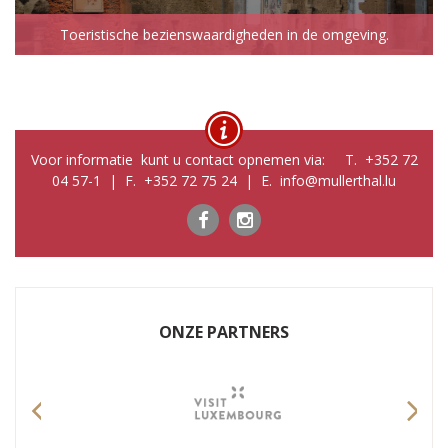
Toeristische bezienswaardigheden in de omgeving.
Voor informatie kunt u contact opnemen via: T. +352 72
04 57-1 | F. +352 72 75 24 | E. info@mullerthal.lu
ONZE PARTNERS
Previous
Nex