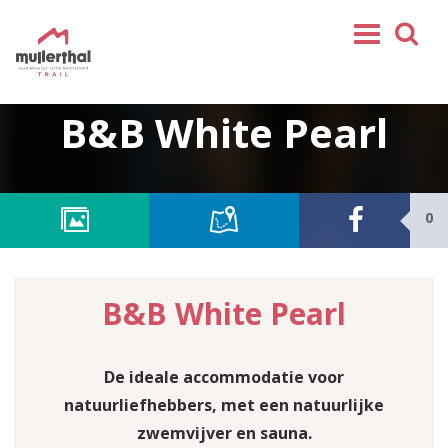
Home
B&B White Pearl
Mullerthal Trail
Tochten
Partner
0
Service
VOLG ONS
B&B White Pearl
SHOP
NL
De ideale accommodatie voor
FR
natuurliefhebbers, met een natuurlijke
EN
zwemvijver en sauna.
DE