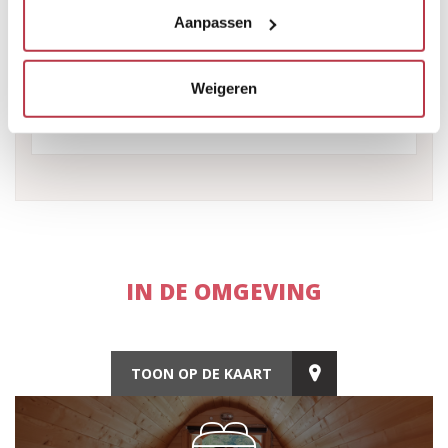
Balkon / Terras
Aanpassen
Sauna
Buitenzwembad
Weigeren
Ontbijt inbegrepen
Televisie
IN DE OMGEVING
TOON OP DE KAART