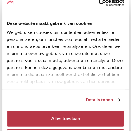
LABELS
Deze website maakt gebruik van cookies
We gebruiken cookies om content en advertenties te
personaliseren, om functies voor social media te bieden
en om ons websiteverkeer te analyseren. Ook delen we
Voorzieningen
informatie over uw gebruik van onze site met onze
partners voor social media, adverteren en analyse. Deze
partners kunnen deze gegevens combineren met andere
Aantal personen per kamer : 2
WiFi : gratis
informatie die u aan ze heeft verstrekt of die ze hebben
Huisdieren : nee
verzameld op basis van uw gebruik van hun services.
Details tonen
Diensten
WiFi
Alles toestaan
Bad