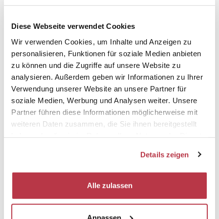
Diese Webseite verwendet Cookies
Wir verwenden Cookies, um Inhalte und Anzeigen zu
Öffnungszeiten
personalisieren, Funktionen für soziale Medien anbieten
zu können und die Zugriffe auf unsere Website zu
Von 17/06 Bis 30/08
analysieren. Außerdem geben wir Informationen zu Ihrer
Verwendung unserer Website an unsere Partner für
Woche
Vormittag
Nachmittag
soziale Medien, Werbung und Analysen weiter. Unsere
Partner führen diese Informationen möglicherweise mit
Montag
08:30 - 12:30
13:00 - 17:00
weiteren Daten zusammen, die Sie ihnen bereitgestellt
Dienstag
08:30 - 12:30
13:00 - 17:00
haben oder die sie im Rahmen Ihrer Nutzung der Dienste
Mittwoch
08:30 - 12:30
13:00 - 17:00
gesammelt haben.
Details zeigen
Donnerstag
08:30 - 12:30
13:00 - 17:00
Freitag
08:30 - 12:30
13:00 - 17:00
Samstag
08:30 - 12:30
13:00 - 17:00
Alle zulassen
Sonntag
08:30 - 12:30
13:00 - 17:00
Feiertag
08:30 - 12:30
13:00 - 17:00
Anpassen