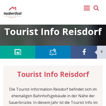
Home
Tourist Info Reisdorf
Mullerthal Trail
Touren
Partner
0
Service
FOLGEN SIE UNS
Tourist Info Reisdorf
SHOP
DE
Die Tourist-Information Reisdorf befindet sich im
FR
ehemaligen Bahnhofsgebäude in der Nähe der
EN
Sauerbrücke. In diesem Jahr ist die Tourist Info im
NL