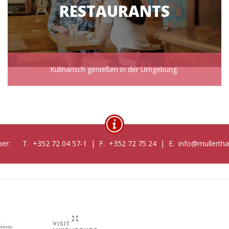
RESTAURANTS
Kulinarisch genießen in der Umgebung.
te per: T. +352 72 04 57-1 | F. +352 72 75 24 | E. info@mullerthal