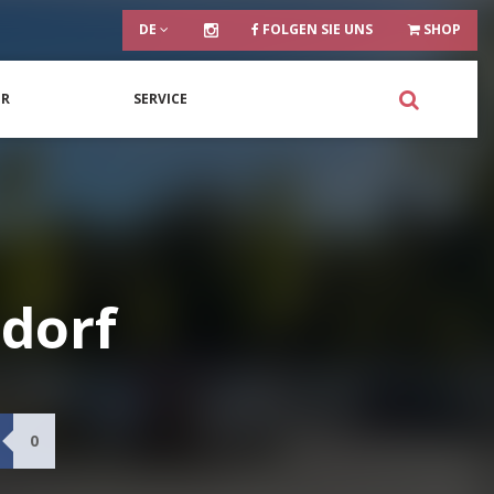
DE
FOLGEN SIE UNS
SHOP
ER
SERVICE
rdorf
0