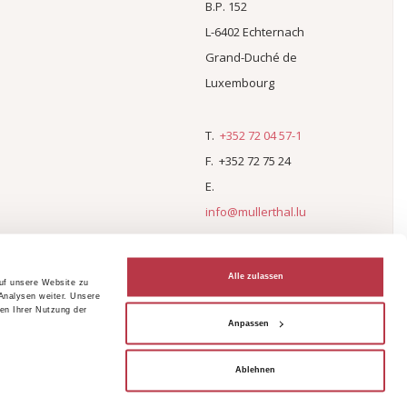
B.P. 152
L-6402 Echternach
Grand-Duché de
Luxembourg
T.
+352 72 04 57-1
F. +352 72 75 24
E.
info@mullerthal.lu
Alle zulassen
auf unsere Website zu
Analysen weiter. Unsere
en Ihrer Nutzung der
Anpassen
Ablehnen