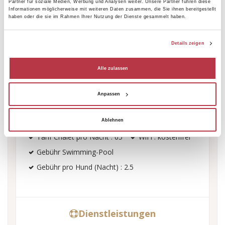
Partner für soziale Medien, Werbung und Analysen weiter. Unsere Partner führen diese
Tarif Kinder pro Nacht : 2.7
Informationen möglicherweise mit weiteren Daten zusammen, die Sie ihnen bereitgestellt
haben oder die sie im Rahmen Ihrer Nutzung der Dienste gesammelt haben.
Tarif Zelt pro Nacht : 2.8
Motorhome/campervan Ausrüstung
Details zeigen
Tarif Erwachsener pro Nacht : 6.1
Tarif Stellplatz pro Nacht : 8.2
Alle zulassen
Saisonaler Stellplatz : 10
Anpassen
Gesamtzahl der Stellplätze : 201
Tarif pro Nacht für Wohnwägen-Plätze
außerhalb Camping : 10
Ablehnen
Tarif Chalet pro Nacht : 65
WiFi : kostenfrei
Gebühr Swimming-Pool
Gebühr pro Hund (Nacht) : 2.5
Dienstleistungen