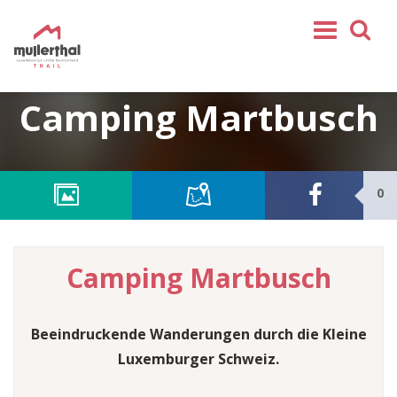
Home
Camping Martbusch
Mullerthal Trail
Touren
Partner
0
Service
FOLGEN SIE UNS
Camping Martbusch
SHOP
DE
Beeindruckende Wanderungen durch die Kleine
FR
Luxemburger Schweiz.
EN
NL